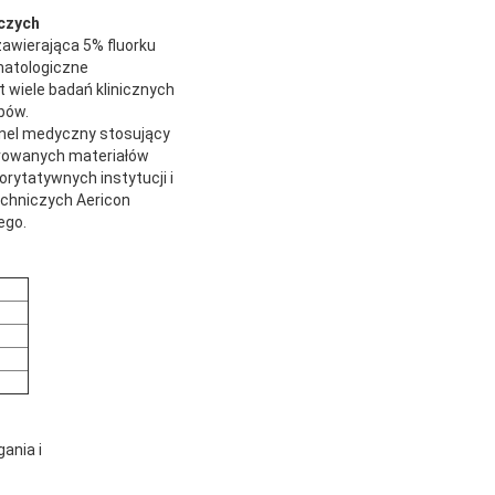
iczych
 zawierająca 5% fluorku
matologiczne
t wiele badań klinicznych
bów.
onel medyczny stosujący
orowanych materiałów
rytatywnych instytucji i
óchniczych Aericon
ego.
ania i