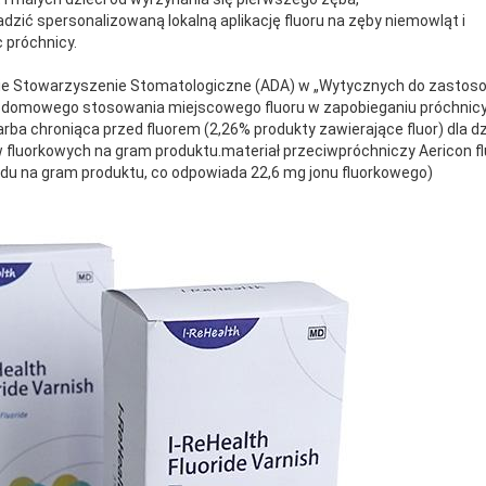
dzić spersonalizowaną lokalną aplikację fluoru na zęby niemowląt i
 próchnicy.
e Stowarzyszenie Stomatologiczne (ADA) w „Wytycznych do zastoso
 domowego stosowania miejscowego fluoru w zapobieganiu próchnicy k
arba chroniąca przed fluorem (2,26% produkty zawierające fluor) dla dzi
w fluorkowych na gram produktu.materiał przeciwpróchniczy Aericon fl
sodu na gram produktu, co odpowiada 22,6 mg jonu fluorkowego)