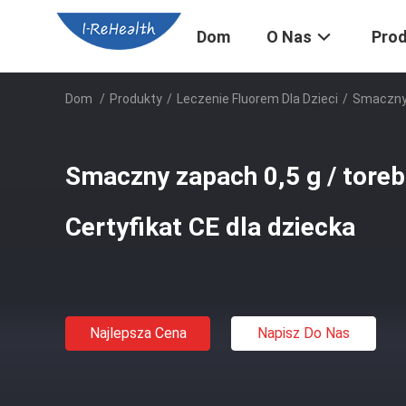
Dom
O Nas
Pro
Dom
/
Produkty
/
Leczenie Fluorem Dla Dzieci
/
Smaczny 
Smaczny zapach 0,5 g / toreb
Certyfikat CE dla dziecka
Najlepsza Cena
Napisz Do Nas