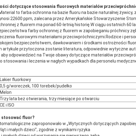
ności dotyczące stosowania fluorowych materiałów przeciwpróchn
 Material to farba ochronna na bazie fluoru na bazie naturalnej żywicy,
wynosi 22600 ppm, zalecana przez Amerykańskie Stowarzyszenie Sto
hronnej z fluorem ma ponad 60-letnią historię.W ciągu ostatnich 60 la
ezpieczeństwa farby ochronnej z fluorem w zapobieganiu próchnicy zę
leczenia fluorowymi materiałami przeciwpróchniczymi.Rodzice i pers
epokojeni bezpieczeństwem, dawkowaniem i środkami ostrożności flu
artykule przytoczona zostanie literatura, odpowiednie wytyczne auto
, aby odpowiedzieć na Twoje obawy dotyczące materiałów przeciwpr
 do stosowania i leczenia w nagłych wypadkach dla personelu medyczn
Lakier fluorkowy
0,5 g/woreczek, 100 torebek/pudełko
Melon
Trzy lata bez otwierania, trzy miesiące po otwarciu
CE i ISO
ą stosować fluor?
Stomatologiczne zaproponowało w „Wytycznych dotyczących zapobieg
ąt i małych dzieci”, zgodnie z wynikami ryzyka
i małych dzieci od wyrzynania się pierwszego zęba,