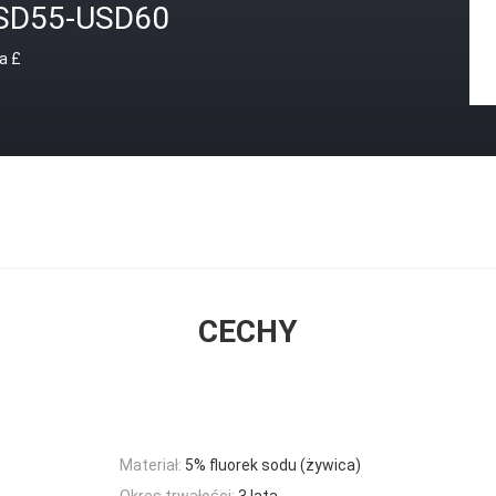
SD55-USD60
a £
CECHY
Materiał:
5% fluorek sodu (żywica)
Okres trwałości:
3 lata