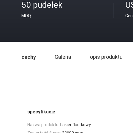
50 pudełek
U
MOQ
Cen
cechy
Galeria
opis produktu
specyfikacje
Nazwa produktu:
Lakier fluorkowy
Zawartość fluoru:
22600 ppm