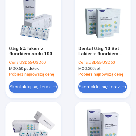
0.5g 5% lakier z
Dental 0.5g 10 Set
fluorkiem sodu 100
Lakier z fluorkiem
torebek/pudełko do
sodu do
Cena:
USD55-USD60
Cena:
USD55-USD60
demineralizacji
demineralizacji
MOQ:
50 pudełek
MOQ:
200set
ortodontycznej
ortodontycznej
Pobierz najnowszą cenę
Pobierz najnowszą cenę
Skontaktuj się teraz
Skontaktuj się teraz
Do domu
Produkty
O nas