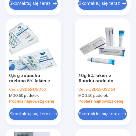
Skontaktuj się teraz
Skontaktuj się teraz
0,5 g zapachu
10g 5% lakier z
melona 5% lakier z
fluorku sodu do
fluorkiem sodu dla
ochronnego
Cena:
USD55-USD60
Cena:
USD55-USD60
dzieci z Ce
próchnicy zębów u
MOQ:
50 pudełek
MOQ:
50 pudełek
dzieci z CE
Pobierz najnowszą cenę
Pobierz najnowszą cenę
Skontaktuj się teraz
Skontaktuj się teraz