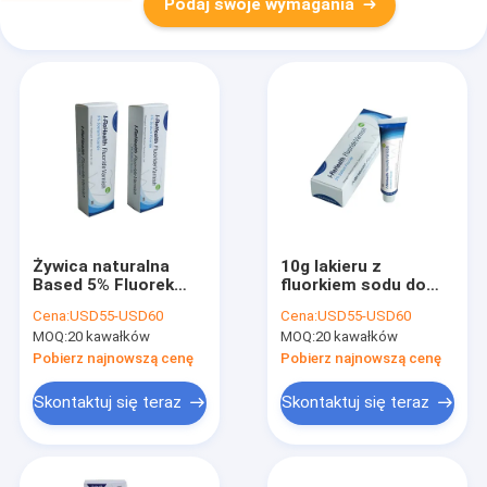
Podaj swoje wymagania
Żywica naturalna
10g lakieru z
Based 5% Fluorek
fluorkiem sodu do
sodu Lakier
zębów dziecięcych
Cena:
USD55-USD60
Cena:
USD55-USD60
szybkoschnący
Zapobieganie
MOQ:
20 kawałków
MOQ:
20 kawałków
próchnicy CE
Pobierz najnowszą cenę
Pobierz najnowszą cenę
Skontaktuj się teraz
Skontaktuj się teraz