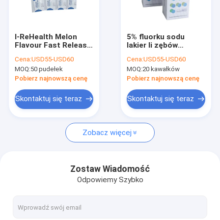
Wycieczka po fabryce
Kontrola jakości
I-ReHealth Melon
5% fluorku sodu
Flavour Fast Release
lakier li zębów
Skontaktuj się z nami
5% Lakier z fluorkiem
Czułość 10-15s
Cena:
USD55-USD60
Cena:
USD55-USD60
sodu 100x0,5g Dawka
utwardzania
MOQ:
50 pudełek
MOQ:
20 kawałków
Jednostkowa CE
Nowości
Pobierz najnowszą cenę
Pobierz najnowszą cenę
Skontaktuj się teraz
Skontaktuj się teraz
Lakier z fluorem dentystycznym
Zobacz więcej
Lakier z fluorkiem sodu
Leczenie fluorem dla dzieci
Zostaw Wiadomość
Odpowiemy Szybko
Lakier z fluorem pediatrycznym
Lakier dentystyczny do wrażliwych zębów