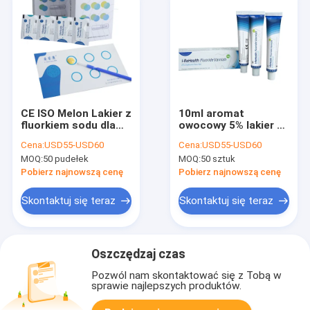
CE ISO Melon Lakier z
10ml aromat
fluorkiem sodu dla
owocowy 5% lakier z
dzieci i dorosłych
fluorkiem sodu
Cena:
USD55-USD60
Cena:
USD55-USD60
22600ppm w Dental
MOQ:
50 pudełek
MOQ:
50 sztuk
CE ISO
Pobierz najnowszą cenę
Pobierz najnowszą cenę
Skontaktuj się teraz
Skontaktuj się teraz
Oszczędzaj czas
Pozwól nam skontaktować się z Tobą w
sprawie najlepszych produktów.