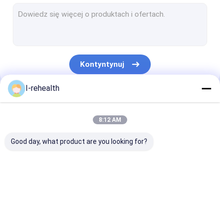
Lakier fluorkowy dla dorosłych
Lakier Profluorowy
Lakier do zębów z fluorem
Kontyntynuj
Ochrona zębów lakierem
I-rehealth
Uszczelniacz fluorkowy
Nasze Kategorie
Uszczelniacz do wgłębień i szczelin
8:12 AM
Uszczelniacze na bazie żywicy
Good day, what product are you looking for?
Wskaźnik płytki nazębnej
Dentystyczna pianka z fluorem
Lakier z fluorem
Lakier z fluorkiem
Leczenie fluor
Terapia kanału korzeniowego
dentystycznym
sodu
dzieci