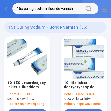
15s Curing Sodium Fluoride Varnish
(55)
10-15S utwardzający
10-15s lakier
lakier z fluorkiem
dentystyczny do
sodu 22600ppm
wrażliwych zębów 5
Cena:
USD55-USD60
Cena:
USD55-USD60
Leczenie fluorkiem
procent lakieru z
MOQ:
20 kawałków
MOQ:
20 kawałków
próchnicy zębów
fluorkiem sodu
Pobierz najnowszą cenę
Pobierz najnowszą cenę