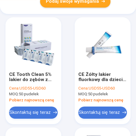
Podaj swoje wymagania
CE Tooth Clean 5%
CE Żółty lakier
lakier do zębów z
fluorkowy dla dzieci
fluorkiem sodu do
ochronny z
Cena:
USD55-USD60
Cena:
USD55-USD60
wrażliwych zębów 0,5
opakowaniem 10g
MOQ:
50 pudełek
MOQ:
50 pudełek
g / worek
Pobierz najnowszą cenę
Pobierz najnowszą cenę
Skontaktuj się teraz
Skontaktuj się teraz