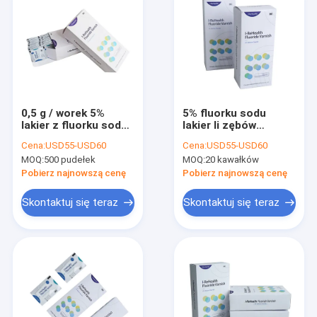
0,5 g / worek 5%
5% fluorku sodu
lakier z fluorku sodu
lakier li zębów
do wrażliwych zębów
Czułość 10-15s
Cena:
USD55-USD60
Cena:
USD55-USD60
z Ce
utwardzania
MOQ:
500 pudełek
MOQ:
20 kawałków
Pobierz najnowszą cenę
Pobierz najnowszą cenę
Skontaktuj się teraz
Skontaktuj się teraz
Do domu
Produkty
O nas