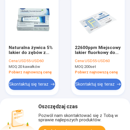
Naturalna żywica 5%
22600ppm Miejscowy
lakier do zębów z
lakier fluorkowy do
fluorkiem sodu do
zapobiegania
Cena:
USD55-USD60
Cena:
USD55-USD60
wrażliwych zębów
próchnicy zębów
MOQ:
20 kawałków
MOQ:
200set
22600 ppm
wrażliwych
Pobierz najnowszą cenę
Pobierz najnowszą cenę
Skontaktuj się teraz
Skontaktuj się teraz
Oszczędzaj czas
Pozwól nam skontaktować się z Tobą w
sprawie najlepszych produktów.