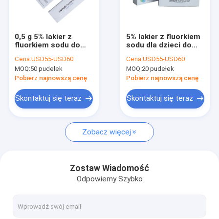
Wycieczka po fabryce
Kontrola jakości
0,5 g 5% lakier z
5% lakier z fluorkiem
fluorkiem sodu do
sodu dla dzieci do
Skontaktuj się z nami
delikatnej i
wrażliwości zębów 10
Cena:
USD55-USD60
Cena:
USD55-USD60
ortodontycznej
PK / pudełko
MOQ:
50 pudełek
MOQ:
20 pudełek
demineralizacji
Nowości
Pobierz najnowszą cenę
Pobierz najnowszą cenę
Skontaktuj się teraz
Skontaktuj się teraz
Lakier z fluorem dentystycznym
Zobacz więcej
Lakier z fluorkiem sodu
Leczenie fluorem dla dzieci
Zostaw Wiadomość
Odpowiemy Szybko
Lakier z fluorem pediatrycznym
Lakier dentystyczny do wrażliwych zębów