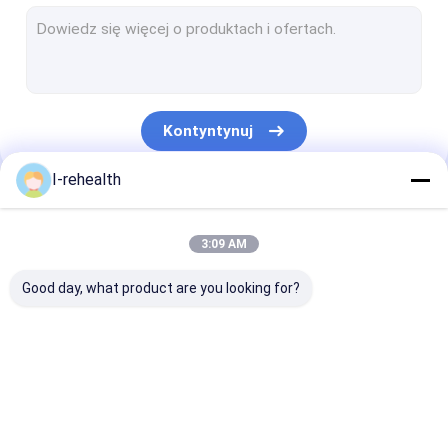
Lakier fluorkowy dla dorosłych
Lakier Profluorowy
Lakier do zębów z fluorem
Kontyntynuj
Ochrona zębów lakierem
I-rehealth
Uszczelniacz fluorkowy
Nasze Kategorie
Uszczelniacz do wgłębień i szczelin
3:09 AM
Uszczelniacze na bazie żywicy
Good day, what product are you looking for?
Wskaźnik płytki nazębnej
Dentystyczna pianka z fluorem
Lakier z fluorem
Lakier z fluorkiem
Leczenie fluor
Terapia kanału korzeniowego
dentystycznym
sodu
dzieci