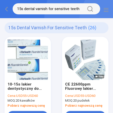
15s Dental Varnish For Sensitive Teeth
(26)
10-15s lakier
CE 22600ppm
dentystyczny do
Fluorowy lakier
wrażliwych zębów 5
dentystyczny do
Cena:
USD55-USD60
Cena:
USD55-USD60
procent lakieru z
stosowania
MOQ:
20 kawałków
MOQ:
20 pudełek
fluorkiem sodu
miejscowego z
wrażliwymi zębami
Pobierz najnowszą cenę
Pobierz najnowszą cenę