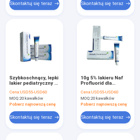
Skontaktuj się teraz
Skontaktuj się teraz
Szybkoschnący, lepki
10g 5% lakieru Naf
lakier pediatryczny z
Profluorid dla
fluorem do
wrażliwych zębów o
Cena:
USD55-USD60
Cena:
USD55-USD60
wrażliwych zębów
smaku melonowym
MOQ:
20 kawałków
MOQ:
20 kawałków
10g
Pobierz najnowszą cenę
Pobierz najnowszą cenę
Skontaktuj się teraz
Skontaktuj się teraz