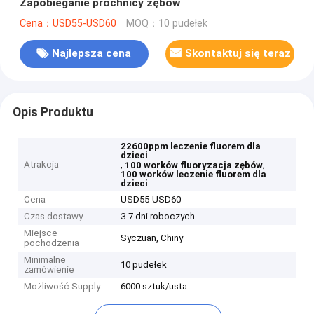
Zapobieganie próchnicy zębów
Cena：USD55-USD60
MOQ：10 pudełek
Najlepsza cena
Skontaktuj się teraz
Opis Produktu
22600ppm leczenie fluorem dla
dzieci
Atrakcja
,
,
100 worków fluoryzacja zębów
100 worków leczenie fluorem dla
dzieci
Cena
USD55-USD60
Czas dostawy
3-7 dni roboczych
Miejsce
Syczuan, Chiny
pochodzenia
Minimalne
10 pudełek
zamówienie
Możliwość Supply
6000 sztuk/usta