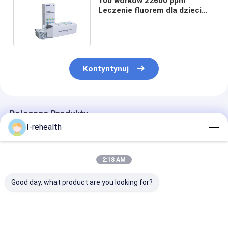
100 worków 22600 ppm
Leczenie fluorem dla dzieci
Zapobieganie próchnicy
zębów
Kontyntynuj
Polecane Produkty
I-rehealth
2:18 AM
Good day, what product are you looking for?
Leczenie fluorkiem
0.5g Pediatryczny
60-200 Dzieci 
CE 10g dla próchnicy
Miejscowe Applic
Lakier Leczeni