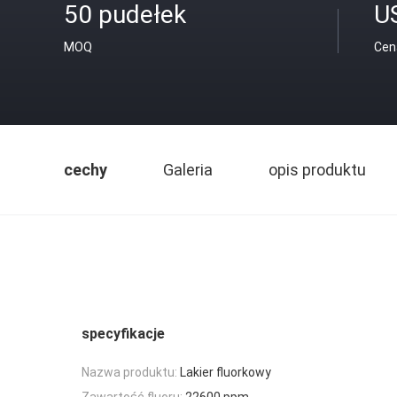
50 pudełek
U
MOQ
Cen
cechy
Galeria
opis produktu
specyfikacje
Nazwa produktu:
Lakier fluorkowy
Zawartość fluoru:
22600 ppm