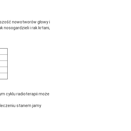
kszość nowotworów głowy i
 nosogardzieli i rak krtani,
ym cyklu radioterapii może
o leczeniu stanem jamy