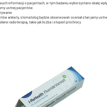
ych informacji o pacjentach, w tym badaniu wykorzystano skalę wpł
amy ustnej pacjentów.
grywanie
ntów ankiety, stomatolog będzie obserwował i oceniał stan jamy ustne
ane radioterapią, takie jak liczba i stopień próchnicy.