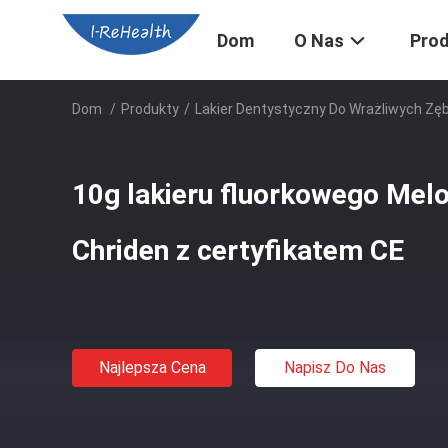
Dom
O Nas
Pro
Dom
/
Produkty
/
Lakier Dentystyczny Do Wrażliwych Zę
10g lakieru fluorkowego Mel
Chriden z certyfikatem CE
Najlepsza Cena
Napisz Do Nas