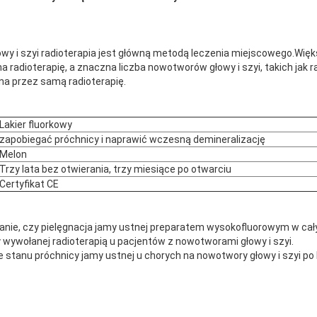
wy i szyi radioterapia jest główną metodą leczenia miejscowego.Wię
na radioterapię, a znaczna liczba nowotworów głowy i szyi, takich jak rak
na przez samą radioterapię.
Lakier fluorkowy
zapobiegać próchnicy i naprawić wczesną demineralizację
Melon
Trzy lata bez otwierania, trzy miesiące po otwarciu
Certyfikat CE
wanie, czy pielęgnacja jamy ustnej preparatem wysokofluorowym w cał
 wywołanej radioterapią u pacjentów z nowotworami głowy i szyi.
ie stanu próchnicy jamy ustnej u chorych na nowotwory głowy i szyi p