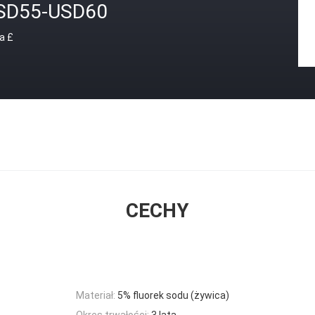
SD55-USD60
a £
CECHY
Materiał:
5% fluorek sodu (żywica)
Okres trwałości:
3 lata