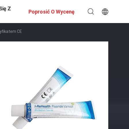
Się Z
Poprosić O Wycenę
tyfikatem CE