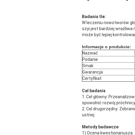
Badania tle:
W leczeniu nowotworów gło
szyi jest bardziej wrażliwa 
może być lepiej kontrolowa
Informacje o produkcie:
Nazwać
Podanie
Smak
Gwarancja
Certyfikat
Cel badania
1. Cel główny: Przeanalizo
spowolnić rozwój próchnicy
2. Cel drugorzędny: Zebran
ustnej.
Metody badawcze
1) Ocena kwestionariusza: