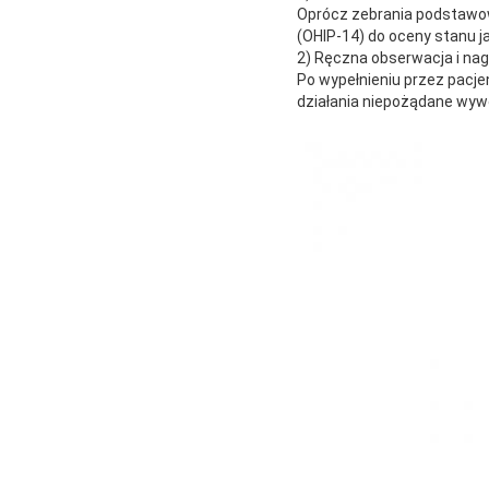
Oprócz zebrania podstawow
(OHIP-14) do oceny stanu j
2) Ręczna obserwacja i na
Po wypełnieniu przez pacje
działania niepożądane wywoł