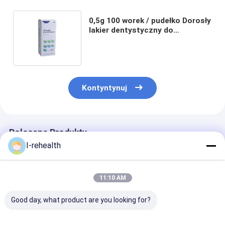
0,5g 100 worek / pudełko Dorosły
lakier dentystyczny do
zapobiegania próchnicy
wrażliwych zębów
Kontyntynuj
Polecane Produkty
I-rehealth
11:10 AM
Good day, what product are you looking for?