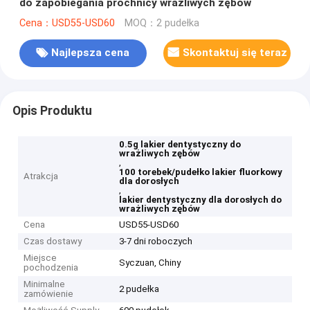
do zapobiegania próchnicy wrażliwych zębów
Cena：USD55-USD60
MOQ：2 pudełka
Najlepsza cena
Skontaktuj się teraz
Opis Produktu
0.5g lakier dentystyczny do
wrażliwych zębów
,
100 torebek/pudełko lakier fluorkowy
Atrakcja
dla dorosłych
,
lakier dentystyczny dla dorosłych do
wrażliwych zębów
Cena
USD55-USD60
Czas dostawy
3-7 dni roboczych
Miejsce
Syczuan, Chiny
pochodzenia
Minimalne
2 pudełka
zamówienie