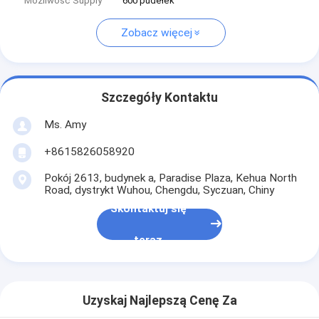
Możliwość Supply
600 pudełek
Zobacz więcej
Szczegóły Kontaktu
Ms. Amy
+8615826058920
Pokój 2613, budynek a, Paradise Plaza, Kehua North
Road, dystrykt Wuhou, Chengdu, Syczuan, Chiny
Skontaktuj się
teraz
Uzyskaj Najlepszą Cenę Za