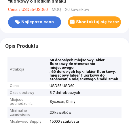
fluorkowy o słodkim smaku
Cena：USD55-USD60
MOQ：20 kawałków
Najlepsza cena
Skontaktuj się teraz
Opis Produktu
60 dorosłych miejscowy lakier
fluorkowy do stosowania
miejscowego
Atrakcja
,
,
60 dorosłych lepki lakier fluorkowy
miejscowy lakier fluorkowy do
stosowania miejscowego słodki smak
Cena
USD55-USD60
Czas dostawy
3-7 dni roboczych
Miejsce
Syczuan, Chiny
pochodzenia
Minimalne
20 kawałków
zamówienie
Możliwość Supply
15000 sztuk/usta