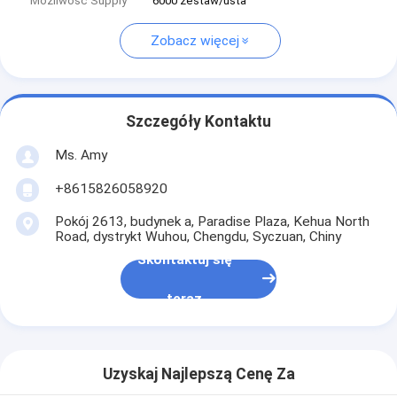
Możliwość Supply
6000 zestaw/usta
Zobacz więcej
Szczegóły Kontaktu
Ms. Amy
+8615826058920
Pokój 2613, budynek a, Paradise Plaza, Kehua North
Road, dystrykt Wuhou, Chengdu, Syczuan, Chiny
Skontaktuj się
teraz
Uzyskaj Najlepszą Cenę Za