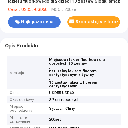
lakieru fluorkowego dla dzieci 10 zestaw Słodki smak
Cena：USD55-USD60
MOQ：200set
Najlepsza cena
Skontaktuj się teraz
Opis Produktu
Miejscowy lakier fluorkowy dla
dorosłych 10 zestaw
,
naturalny lakier z fluorem
Atrakcja
dentystycznym z żywicy
,
10 zestaw lakier z fluorem
dentystycznym
Cena
USD55-USD60
Czas dostawy
3-7 dni roboczych
Miejsce
Syczuan, Chiny
pochodzenia
Minimalne
200set
zamówienie